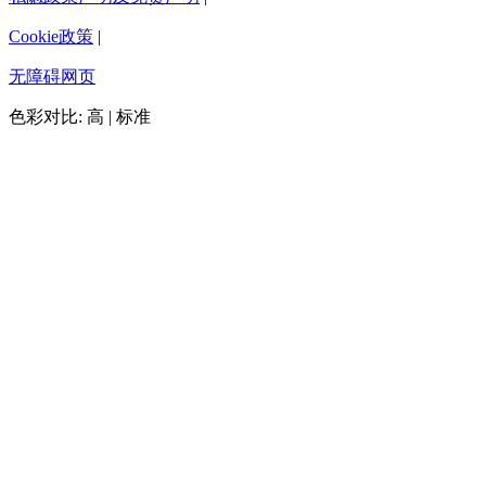
Cookie政策
|
无障碍网页
色彩对比:
高
|
标准