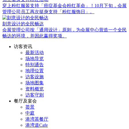
穿上粉红服装支持「癌症基金会粉红革命」！10月下旬，会展
管理公司员工再次挺身支持「粉红服饰日」。
刻意设计的全民畅达
会展管理公司按「通用设计」原则，为会展中心营造一个全民
畅达的环境，并因此赢得奖项。
访客资讯
最新活动
场地导览
特别通告
地理位置
访客设施
场地图集
资料概览
访客守则
餐厅及宴会
荟景
中庭
港湾茶餐厅
港湾道Cafe